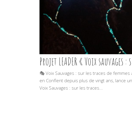
Projet LEADER « Voix sauvages : 
🎭 Voix Sauvages : sur les traces de femmes a
en Conflent depuis plus de vingt ans, lance un
Voix Sauvages : sur les traces...