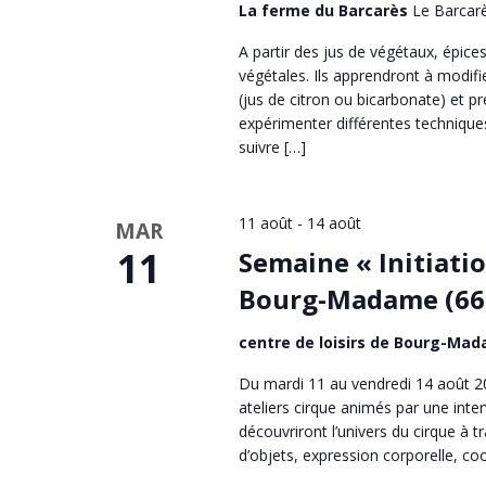
La ferme du Barcarès
Le Barcar
A partir des jus de végétaux, épice
végétales. Ils apprendront à modif
(jus de citron ou bicarbonate) et p
expérimenter différentes techniques
suivre […]
11 août
-
14 août
MAR
11
Semaine « Initiatio
Bourg-Madame (66
centre de loisirs de Bourg-Ma
Du mardi 11 au vendredi 14 août 20
ateliers cirque animés par une inte
découvriront l’univers du cirque à t
d’objets, expression corporelle, coo