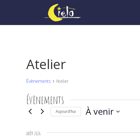
Atelier
Évènements
Atelier
Évènements
À venir
Aujourd’hui
Sélectionnez
une
août 2026
date.