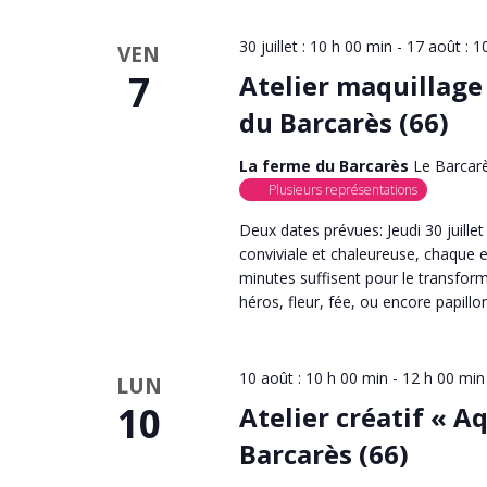
30 juillet : 10 h 00 min
-
17 août : 1
VEN
7
Atelier maquillage
du Barcarès (66)
La ferme du Barcarès
Le Barcar
Plusieurs représentations
Deux dates prévues: Jeudi 30 juill
conviviale et chaleureuse, chaque 
minutes suffisent pour le transfor
héros, fleur, fée, ou encore papillo
10 août : 10 h 00 min
-
12 h 00 min
LUN
10
Atelier créatif « A
Barcarès (66)