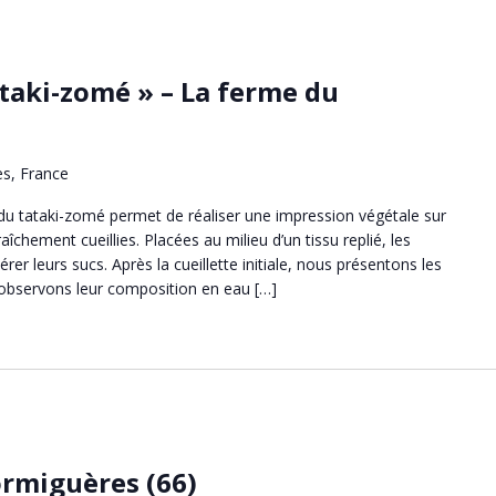
ataki-zomé » – La ferme du
ès, France
du tataki-zomé permet de réaliser une impression végétale sur
 fraîchement cueillies. Placées au milieu d’un tissu replié, les
rer leurs sucs. Après la cueillette initiale, nous présentons les
t observons leur composition en eau […]
ormiguères (66)