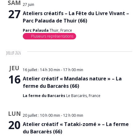
SAM
27 juin
27
Ateliers créatifs – La Fête du Livre Vivant –
Parc Palauda de Thuir (66)
Parc Palauda
Thuir, France
Plusieurs représentations
juillet 2026
JEU
16 juillet : 14 h 30 min
-
17 h 00 min
16
Atelier créatif « Mandalas nature » – La
ferme du Barcarès (66)
La ferme du Barcarès
Le Barcarès, France
LUN
20 juillet : 10 h 00 min
-
12 h 00 min
20
Atelier créatif « Tataki-zomé » – La ferme
du Barcarès (66)