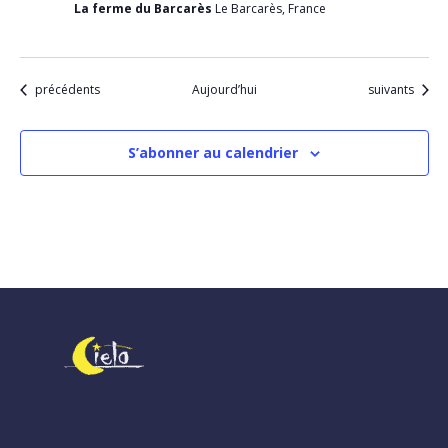
La ferme du Barcarès
Le Barcarès, France
Évènements
Évènements
précédents
Aujourd’hui
suivants
S’abonner au calendrier