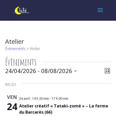
Atelier
Évènements
Atelier
Évènements
Navi
Nav
24/04/2026
 - 
08/08/2026
Liste
de
par
Sélectionnez
vues
une
avril 2026
cons
date.
Évè
VEN
24 avril : 14 h 30 min
-
17 h 00 min
24
Atelier créatif « Tataki-zomé » – La ferme
du Barcarès (66)