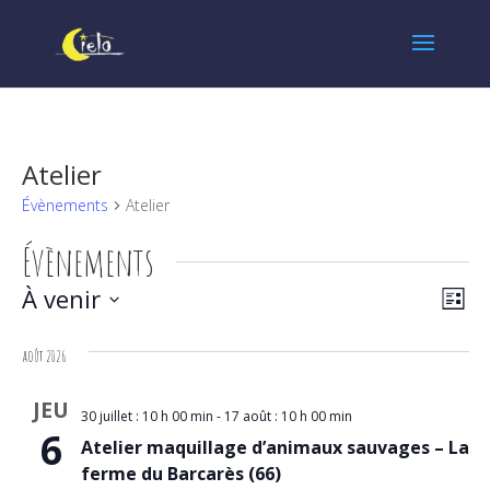
Atelier
Évènements
Atelier
Évènements
Navi
Nav
À venir
Liste
de
par
Sélectionnez
vues
une
août 2026
cons
date.
Évè
JEU
30 juillet : 10 h 00 min
-
17 août : 10 h 00 min
6
Atelier maquillage d’animaux sauvages – La
ferme du Barcarès (66)