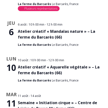
La ferme du Barcarès
Le Barcarès, France
Plusieurs représentations
JEU
6 août : 10 h 00 min
-
12 h 00 min
6
Atelier créatif « Mandalas nature » – La
ferme du Barcarès (66)
La ferme du Barcarès
Le Barcarès, France
LUN
10 août : 10 h 00 min
-
12 h 00 min
10
Atelier créatif « Aquarelle végétale » – La
ferme du Barcarès (66)
La ferme du Barcarès
Le Barcarès, France
MAR
11 août
-
14 août
11
Semaine « Initiation cirque » – Centre de