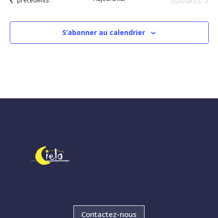
Évènements
suivants
précédents
S’abonner au calendrier
Contactez-nous