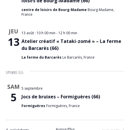
loisirs de Bourg-Madame (66)
centre de loisirs de Bourg-Madame
Bourg-Madame,
France
JEU
13 août : 10 h 00 min
-
12 h 00 min
13
Atelier créatif « Tataki-zomé » – La ferme
du Barcarès (66)
La ferme du Barcarès
Le Barcarès, France
septembre 2026
SAM
5 septembre
5
Jocs de bruixes – Formiguères (66)
Formiguères
Formiguères, France
Aujourd’hui
Évènements