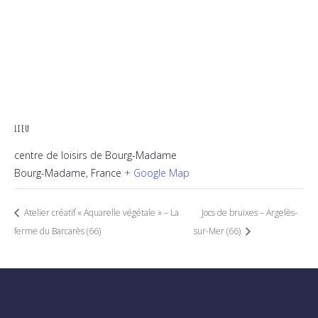
LIEU
centre de loisirs de Bourg-Madame
Bourg-Madame
,
France
+ Google Map
Atelier créatif « Aquarelle végétale » – La
Jocs de bruixes – Argelès-
ferme du Barcarès (66)
sur-Mer (66)