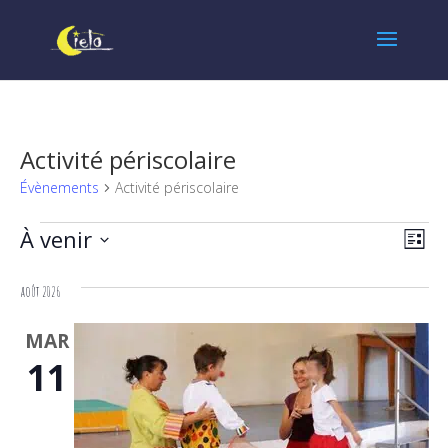
Activité périscolaire
Évènements
Activité périscolaire
Évènements
Navi
Nav
À venir
Liste
de
par
Sélectionnez
vues
une
août 2026
cons
date.
Évè
MAR
11