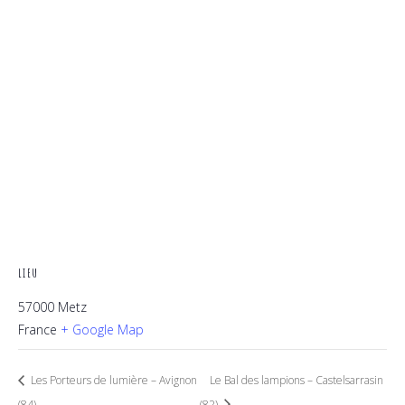
LIEU
57000 Metz
France
+ Google Map
Les Porteurs de lumière – Avignon
Le Bal des lampions – Castelsarrasin
(84)
(82)