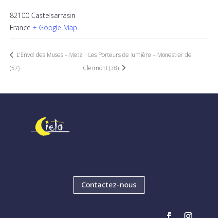
82100 Castelsarrasin
France
+ Google Map
L’Envol des Muses – Metz
Les Porteurs de lumière – Monestier de
(57)
Clermont (38)
Contactez-nous