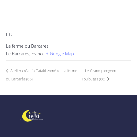
LIEU
La ferme du Barcarès
Le Barcarès
,
France
+ Google Map
Atelier créatif « Tataki-zomé » – La ferme
Le Grand plongeon –
du Barcarès (66)
Toulouges (66)