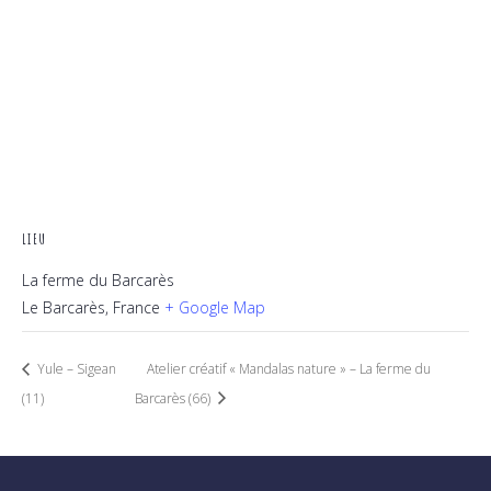
LIEU
La ferme du Barcarès
Le Barcarès
,
France
+ Google Map
Yule – Sigean
Atelier créatif « Mandalas nature » – La ferme du
(11)
Barcarès (66)