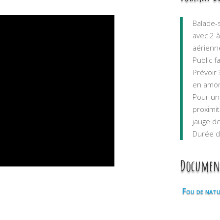
Balade-
avec 2 à
aérienn
Public f
Prévoir 
en amon
Pour un
proximi
jauge d
Durée d
Document
Fou de natu