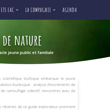
JETS EAC
LA COMPAGNIE
AGENDA
 de nature
cle jeune public et familiale
n scientifique loufoque embarque le jeune
ralistico-burlesque : analyse d’excréments de
 de camouflage collectif, rencontres avec de
es rêveries de ce guide explorateur prennent