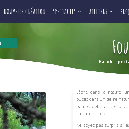
NOUVELLE CRÉATION
SPECTACLES
ATELIERS
PRO
Fou
e
Balade-specta
Lâché dans la nature, u
public dans un délire natu
petites bêbêtes, tentative
curieux insectes…
Ne soyez pas surpris si l