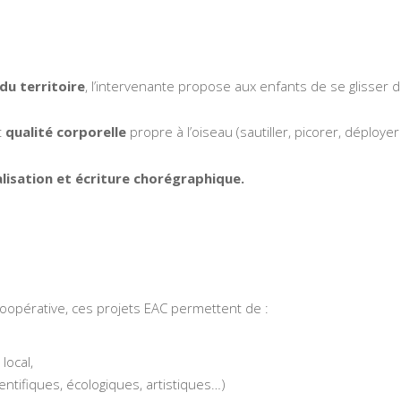
u territoire
, l’intervenante propose aux enfants de se glisser 
t
qualité corporelle
propre à l’oiseau (sautiller, picorer, déploye
alisation et écriture chorégraphique.
coopérative, ces projets EAC permettent de :
local,
ntifiques, écologiques, artistiques…)