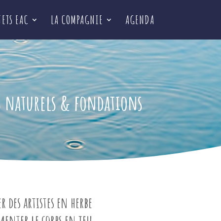
JETS EAC
LA COMPAGNIE
AGENDA
s naturels & fondations
er des artistes en herbe
menter le corps en jeu