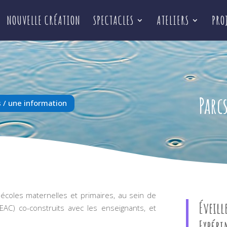
NOUVELLE CRÉATION
SPECTACLES
ATELIERS
PRO
Parc
 / une information
 écoles maternelles et primaires, au sein de
Éveill
 (EAC) co-construits avec les enseignants, et
Expéri