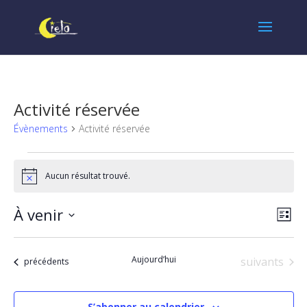
Activité réservée
Évènements
Activité réservée
Évènements
Aucun résultat trouvé.
Notice
Navi
Nav
À venir
Liste
de
par
Sélectionnez
vues
une
cons
Aujourd’hui
Évènements
suivants
Évènements
précédents
date.
Évè
S’abonner au calendrier