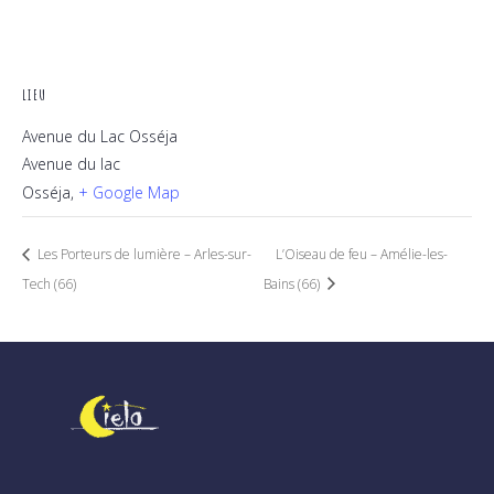
LIEU
Avenue du Lac Osséja
Avenue du lac
Osséja
,
+ Google Map
Les Porteurs de lumière – Arles-sur-
L’Oiseau de feu – Amélie-les-
Tech (66)
Bains (66)