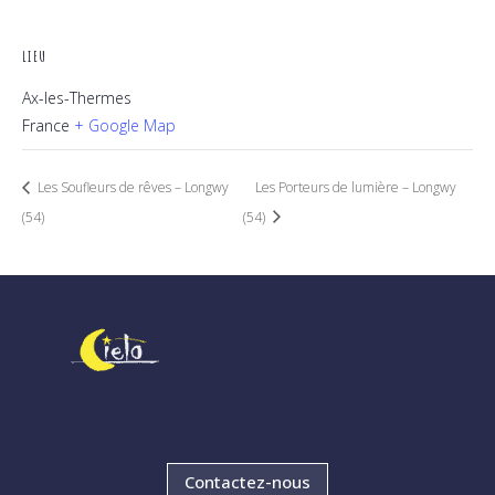
LIEU
Ax-les-Thermes
France
+ Google Map
Les Soufleurs de rêves – Longwy
Les Porteurs de lumière – Longwy
(54)
(54)
Contactez-nous