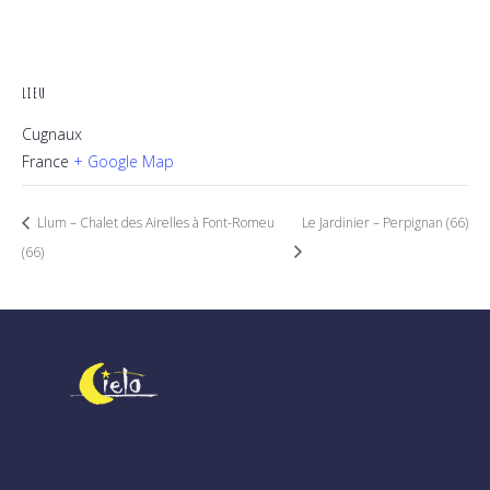
LIEU
Cugnaux
France
+ Google Map
Llum – Chalet des Airelles à Font-Romeu
Le Jardinier – Perpignan (66)
(66)