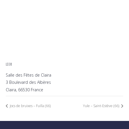
LIEU
Salle des Fêtes de Claira
3 Boulevard des Albères
Claira
,
66530
France
Jocs de bruixes – Fuilla (66)
Yule – Saint-Estève (66)