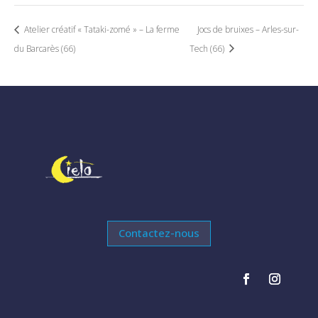
Atelier créatif « Tataki-zomé » – La ferme
Jocs de bruixes – Arles-sur-
du Barcarès (66)
Tech (66)
Contactez-nous