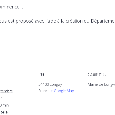
 commence…
ous est proposé avec l’aide à la création du Départem
LIEU
ORGANISATEUR
:
54400 Longwy
Mairie de Longw
France
+ Google Map
ptembre
 :
0 min
orie