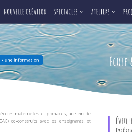
NOUVELLE CRÉATION
SPECTACLES
ATELIERS
PRO
Ecole 
 / une information
 écoles maternelles et primaires, au sein de
Éveill
 (EAC) co-construits avec les enseignants, et
Expéri