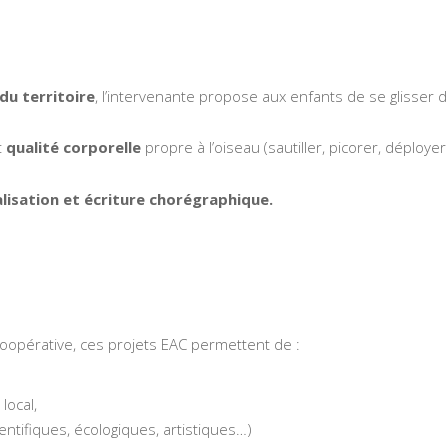
u territoire
, l’intervenante propose aux enfants de se glisser 
t
qualité corporelle
propre à l’oiseau (sautiller, picorer, déploye
alisation et écriture chorégraphique.
coopérative, ces projets EAC permettent de :
local,
ntifiques, écologiques, artistiques…)