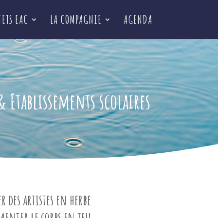
JETS EAC
LA COMPAGNIE
AGENDA
& Etablissements scolaires
er des artistes en herbe
menter le corps en jeu