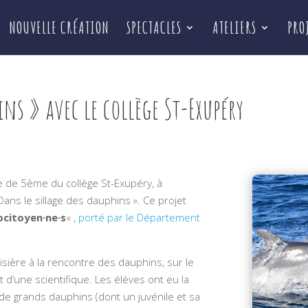
NOUVELLE CRÉATION
SPECTACLES
ATELIERS
PRO
ins » avec le collège St-Exupéry
e de 5ème du collège St-Exupéry, à
 Dans le sillage des dauphins ». Ce projet
ocitoyen·ne·s
« ,
porté par le Département
sière à la rencontre des dauphins, sur le
d’une scientifique. Les élèves ont eu la
de grands dauphins (dont un juvénile et sa