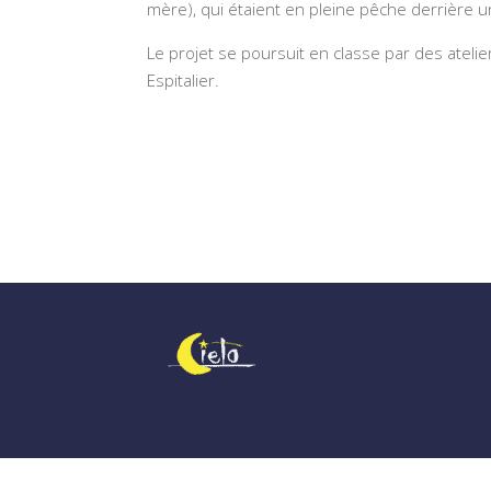
mère), qui étaient en pleine pêche derrière u
Le projet se poursuit en classe par des ateli
Espitalier.