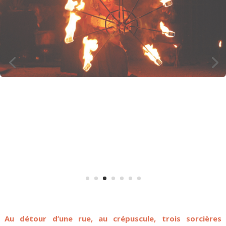
Au détour d’une rue, au crépuscule, trois sorcières