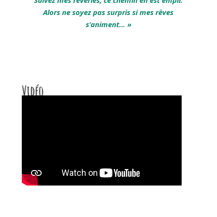
Suivez mes rêveries, ce chemin en est empli.
Alors ne soyez pas surpris si mes rêves
s’animent… »
Vidéo